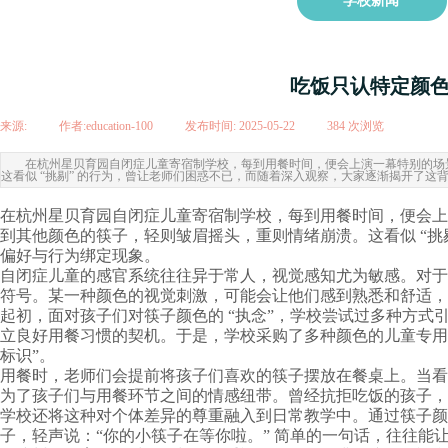
学校新闻
吃饭只认特定颜
来源:
|
作者:
education-100
|
发布时间:
2025-05-22
|
384
次浏览
|
在杭州星贝育园自闭症儿童寄宿制学校，每到用餐时间，便会上演一幕特别的场景
这看似 “挑剔” 的行为，曾让老师们困惑不已，而随着深入观察，大家逐渐揭开了
在杭州星贝育园自闭症儿童寄宿制学校，每到用餐时间，便会上
到其他颜色的筷子，轻则皱眉摇头，重则情绪崩溃。这看似 “
偏好与行为绑定现象。
自闭症儿童的感官系统往往异于常人，视觉感知尤为敏感。对于
符号。某一种颜色的视觉刺激，可能会让他们感到熟悉和舒适，
起初，面对孩子们对筷子颜色的 “执念”，学校尝试过多种方
立良好用餐习惯的契机。于是，学校采购了多种颜色的儿童专用
标识”。
用餐时，老师们会提前将孩子们喜欢的筷子摆放在餐桌上。当看
为了孩子们与用餐环节之间的情感纽带。曾经抗拒吃饭的孩子，
学校还将这种对个体差异的尊重融入到日常教学中。通过筷子颜
子，轻声说：“你的小筷子在等你啦。” 简单的一句话，往往能