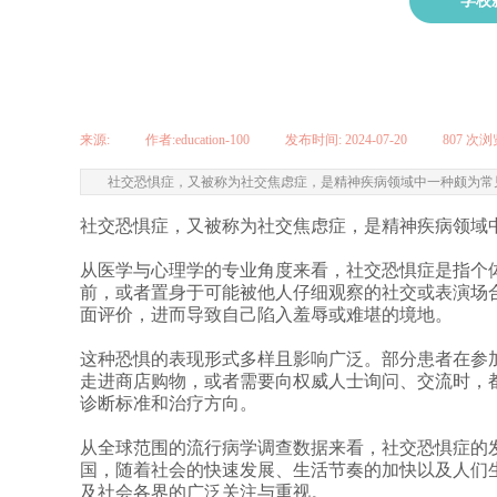
学校
来源:
|
作者:
education-100
|
发布时间:
2024-07-20
|
807
次浏
社交恐惧症，又被称为社交焦虑症，是精神疾病领域中一种颇为常
社交恐惧症
，又被称为社交焦虑症，是精神疾病领域
从医学与心理学的专业角度来看，社交恐惧症是指个
前，或者置身于可能被他人仔细观察的社交或表演场
面评价，进而导致自己陷入羞辱或难堪的境地。
这种恐惧的表现形式多样且影响广泛。部分患者在参
走进商店购物，或者需要向权威人士询问、交流时，
诊断标准和治疗方向。
从全球范围的流行病学调查数据来看，社交恐惧症的
国，随着社会的快速发展、生活节奏的加快以及人们
及社会各界的广泛关注与重视。