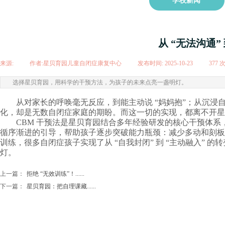
学校新闻
从 “无法沟通”
来源:
|
作者:
星贝育园儿童自闭症康复中心
|
发布时间:
2025-10-23
|
377
选择星贝育园，用科学的干预方法，为孩子的未来点亮一盏明灯。
从对家长的呼唤毫无反应，到能主动说 “妈妈抱”；从沉浸
化，却是无数自闭症家庭的期盼。而这一切的实现，都离不开星贝
CBM 干预法是星贝育园结合多年经验研发的核心干预体
循序渐进的引导，帮助孩子逐步突破能力瓶颈：减少多动和刻板
训练，很多自闭症孩子实现了从 “自我封闭” 到 “主动融入
灯。
上一篇：
拒绝 “无效训练”！......
下一篇：
星贝育园：把自理课藏......